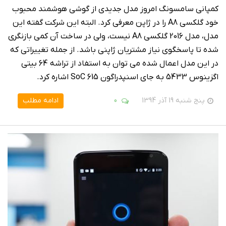
کمپانی سامسونگ امروز مدل جدیدی از گوشی هوشمند محبوب
خود گلکسی A8 را در ژاپن معرفی کرد. البته این شرکت گفته این
مدل، مدل 2016 گلکسی A8 نیست، ولی در ساخت آن کمی بازنگری
شده تا پاسخگوی نیاز مشتریان ژاپنی باشد. از جمله تغییراتی که
در این مدل اعمال شده می توان به استفاد از تراشه 64 بیتی
اگزینوس 5433 به جای اسنپدراگون 615 SoC اشاره کرد.
پنج شنبه 19 آذر 1394
0
ادامه مطلب