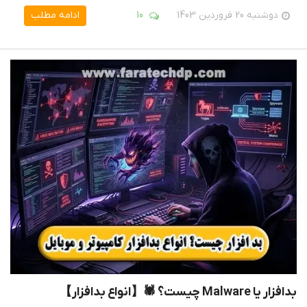
دوشنبه 20 فروردین 1403
10
ادامه مطلب
بدافزار یا Malware چیست؟ 🕷【انواع بدافزار】