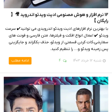
12 نرم افزار و هوش مصنوعی ادیت ویدئو اندروید 🎥【
رایگان 】
با بهترین نرم افزارهای ادیت ویدئو اندرویدی می توانید✔️ سرعت
ویدئو ✔️ اعمال انواع افکت و فیلترها، متن فارسی و فونت های
سفارشی،کات کردن قسمتی از ویدئو، حذف بکگراند و جایگزینی
پس زمینه ویدئو و... را تنظیم کنید.
شنبه 12 خرداد 1403
4
ادامه مطلب