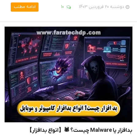
دوشنبه 20 فروردین 1403
10
ادامه مطلب
بدافزار یا Malware چیست؟ 🕷【انواع بدافزار】