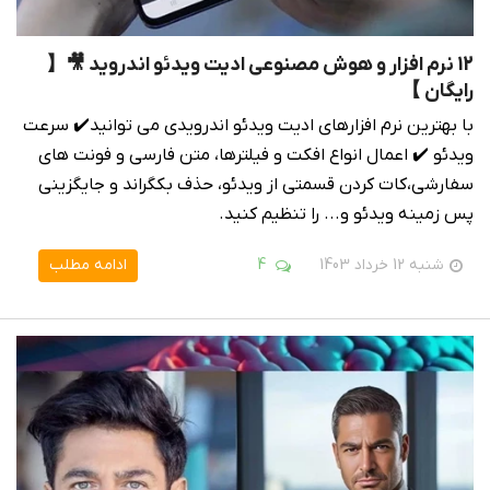
12 نرم افزار و هوش مصنوعی ادیت ویدئو اندروید 🎥【
رایگان 】
با بهترین نرم افزارهای ادیت ویدئو اندرویدی می توانید✔️ سرعت
ویدئو ✔️ اعمال انواع افکت و فیلترها، متن فارسی و فونت های
سفارشی،کات کردن قسمتی از ویدئو، حذف بکگراند و جایگزینی
پس زمینه ویدئو و... را تنظیم کنید.
شنبه 12 خرداد 1403
4
ادامه مطلب