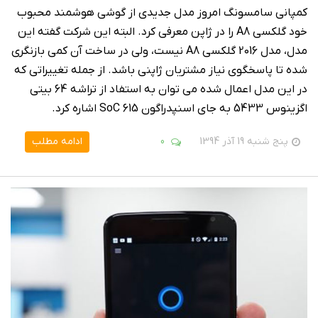
کمپانی سامسونگ امروز مدل جدیدی از گوشی هوشمند محبوب
خود گلکسی A8 را در ژاپن معرفی کرد. البته این شرکت گفته این
مدل، مدل 2016 گلکسی A8 نیست، ولی در ساخت آن کمی بازنگری
شده تا پاسخگوی نیاز مشتریان ژاپنی باشد. از جمله تغییراتی که
در این مدل اعمال شده می توان به استفاد از تراشه 64 بیتی
اگزینوس 5433 به جای اسنپدراگون 615 SoC اشاره کرد.
پنج شنبه 19 آذر 1394
0
ادامه مطلب