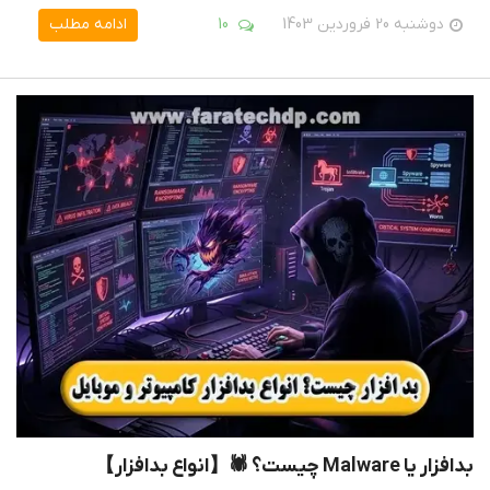
دوشنبه 20 فروردین 1403
10
ادامه مطلب
بدافزار یا Malware چیست؟ 🕷【انواع بدافزار】