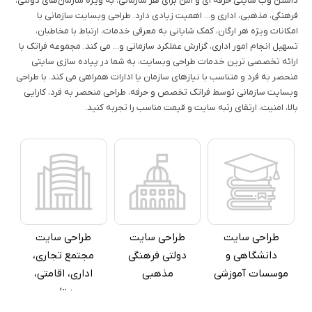
داشتن وب سایتی حرفه ای و امن برای هر سازمانی، به ویژه سازمان‌های دولتی،
فرهنگی، مذهبی، اداری و... اهمیت زیادی دارد. طراحی وبسایت سازمانی با
امکانات ویژه هر ارگان، کمک شایانی به معرفی خدمات، ارتباط با مخاطبان،
تسهیل انجام امور اداری، گزارش عملکرد سازمانی و... می کند. مجموعه فراتک با
ارائه تخصصی ترین خدمات طراحی وبسایت، به شما در پیاده سازی سایتی
منحصر به فرد و متناسب با نیازهای سازمان یا ادارات همراهی می کند. با طراحی
طراحی سایت
طراحی سایت
طراحی سایت
وبسایت سازمانی توسط فراتک تخصص و حرفه، طراحی منحصر به فرد، کارایی
شرکتی بازرگانی و
سیستم‌های
پزشکی، زیبایی،
بالا، امنیت، ارتقای رتبه سایت و قیمت مناسب را تجربه کنید.
بین المللی
هوشمند سازی،
آزمایشگاه،
ایمنی و ضد سرقت
درمانگاه‌ها
طراحی سایت
طراحی سایت
طراحی سایت
طراحی سایت
طراحی سایت
طراحی سایت
دانشگاهی و
‏‫دولتی فرهنگی
‏‫مجتمع تجاری،
شرکت‌های حمل و
تجهیزات و ماشین
انتشارات و
موسسات آموزشی
مذهبی
اداری، اقامتی،
نقل
آلات اداری و لوازم
چاپخانه
هتلی
برقی