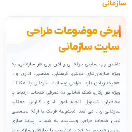
سازمانی
دکوراسیون داخلی
دانلود فایل
برخی موضوعات طراحی
سایت سازمانی
طراحی سایت
طراحی سایت
طراحی سایت
شرکتی بازرگانی و
سیستم‌های
پزشکی، زیبایی،
داشتن وب سایتی حرفه ای و امن برای هر سازمانی، به
بین المللی
هوشمند سازی،
آزمایشگاه،
ویژه سازمان‌های دولتی، فرهنگی، مذهبی، اداری و...
ایمنی و ضد سرقت
درمانگاه‌ها
اهمیت زیادی دارد. طراحی وبسایت سازمانی با امکانات
ویژه هر ارگان، کمک شایانی به معرفی خدمات، ارتباط با
مخاطبان، تسهیل انجام امور اداری، گزارش عملکرد
سازمانی و... می کند. مجموعه فراتک با ارائه تخصصی
ترین خدمات طراحی وبسایت، به شما در پیاده سازی
طراحی سایت
طراحی سایت
طراحی سایت
سایتی منحصر به فرد و متناسب با نیازهای سازمان یا
شرکت‌های حمل و
تجهیزات و ماشین
انتشارات و