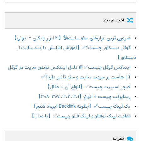
اخبار مرتبط
ضروری ترین ابزارهای سئو سایت🗽【21 ابزار رایگان + ایرانی】
گوگل دیسکاور چیست؟✅【آموزش افزایش بازدید سایت از
دیسکاور】
ایندکس گوگل چیست✅ 14 دلیل ایندکس نشدن سایت در گوگل
آیا هاست بر سرعت سایت و سئو تاثیر دارد؟✅
فیچر اسنیپت چیست✅【انواع آن با مثال】
ریدایرکت چیست + انواع【301، 302، 307، 308】
بک لینک چیست🔗【چگونه Backlink ایجاد کنیم】
تفاوت لینک نوفالو و لینک فالو چیست✅【با مثال】
نظرات