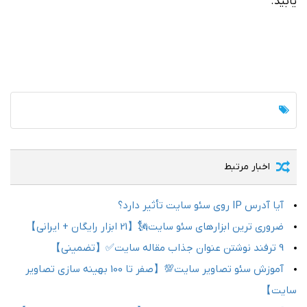
یابید.
اخبار مرتبط
آیا آدرس IP روی سئو سایت تأثیر دارد؟
ضروری ترین ابزارهای سئو سایت🗽【21 ابزار رایگان + ایرانی】
9 ترفند نوشتن عنوان جذاب مقاله سایت✅【تضمینی】
آموزش سئو تصاویر سایت💯【صفر تا 100 بهینه سازی تصاویر
سایت】