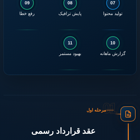
09
08
07
تولید محتوا
پایش ترافیک
رفع خطا
11
10
گزارش ماهانه
بهبود مستمر
01
مرحله اول
عقد قرارداد رسمی