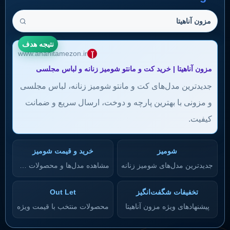
مزون آناهیتا
نتیجه هدف
www.anahitamezon.ir
آ
مزون آناهیتا | خرید کت و مانتو شومیز زنانه و لباس مجلسی
جدیدترین مدل‌های کت و مانتو شومیز زنانه، لباس مجلسی
و مزونی با بهترین پارچه و دوخت، ارسال سریع و ضمانت
کیفیت.
شومیز
خرید و قیمت شومیز
جدیدترین مدل‌های شومیز زنانه
مشاهده مدل‌ها و محصولات جدید
تخفیفات شگفت‌انگیز
Out Let
پیشنهادهای ویژه مزون آناهیتا
محصولات منتخب با قیمت ویژه