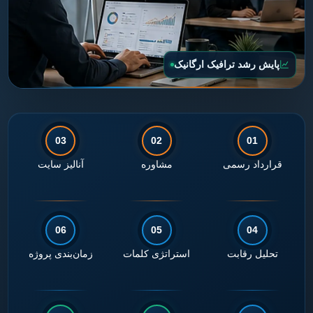
پایش رشد ترافیک ارگانیک
03
02
01
قرارداد رسمی
مشاوره
آنالیز سایت
06
05
04
تحلیل رقابت
استراتژی کلمات
زمان‌بندی پروژه