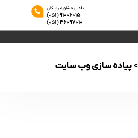
تلفـن مشاوره رایـگان
(051)
91006015
(051)
36097010
 > پیاده سازی وب سایت