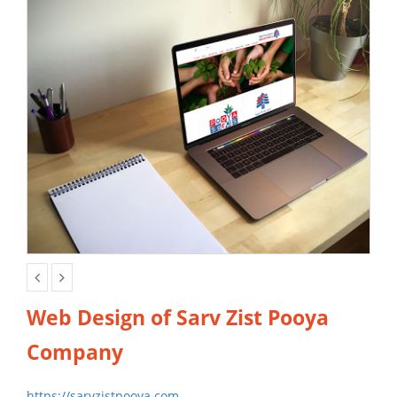
Web Design of Sarv Zist Pooya
Company
https://sarvzistpooya.com