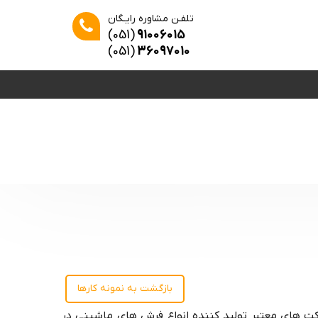
تلفـن مشاوره رایـگان
(051)
91006015
(051)
36097010
بازگشت به نمونه کارها
ت های معتبر تولید کننده انواع فرش های ماشینی در