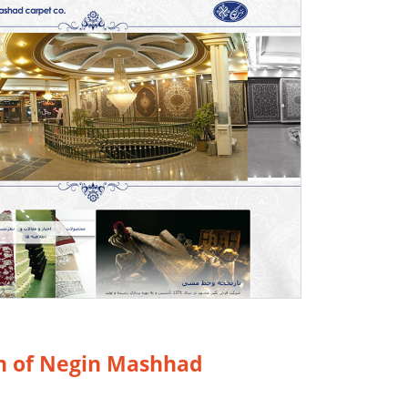
n of Negin Mashhad