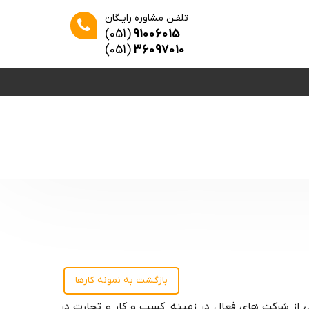
تلفـن مشاوره رایـگان
(051)
91006015
(051)
36097010
بازگشت به نمونه کارها
 از شرکت های فعال در زمینه کسب و کار و تجارت در