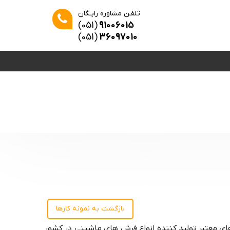
تلفـن مشاوره رایـگان
(051)
91006015
(051)
36097010
بازگشت به نمونه کارها
ای معتبر تولید کننده انواع فرش های ماشینی در کشور