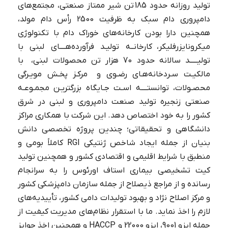
تولید روزانه حدود 185 تن شیر ممتاز صنعتی، مجتمع‌های
دامپروری دام سبک به ظرفیت 2500 رأس دام مولد،
همچنین دارا بودن کارخانه‌های خوراک دام با تکنولوژی
میکرونایزرفلیکر، کارخانــه تولیـد فرآورده‌هــــای لبنی با
تولیـــــد سالانه حدود 70 هزار تن محصولات لبنی، با
مالکیـت سـردخانه‌هـای رضـوی و مرکـز پخـش مویـرگی
محصـولات، توانستــــه اسـت جـایگاه بزرگتریـن مجمـوعـه
صنعتی زنجیره تولید صنعت دامپروری و لبنی در شرق
کشور را به خود اختصاص دهد. این شرکت با همکاری مراکز
دانشگاهی و تحقیقاتی؛ چندین پروژه تخصصی دانش
بنیان از جمله ایجاد شاخص ژنتیکی RGI کاملاً بومی و
منطبق با شرایط اقلیمی و اقتصادی کشور و همچنین تولید
کیت تشخیصی بیماری استاف اورئوس را به سرانجام
رسانده و از مراجع ذیصلاح از جمله سازمان دامپزشکی کشور
و مرکز اصلاح نژاد و بهبود تولیدات دامی کشور، تأییدیه‌های
لازم را اخذ نماید. ما با استقرار نظام‌های مدیریت کیفیت از
جمله ایزو 9001، ایزو 22000 و HACCP و همچنین اخذ جوایز