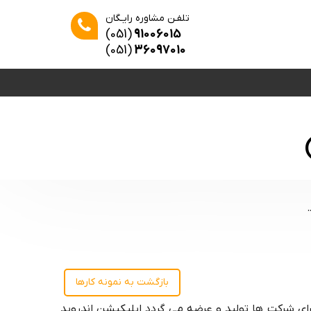
تلفـن مشاوره رایـگان
(051)
91006015
(051)
36097010
بازگشت به نمونه کارها
رای شرکت ها تولید و عرضه می گردد اپلیکیشن اندروید