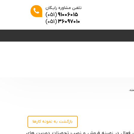
تلفـن مشاوره رایـگان
(051)
91006015
(051)
36097010
ت.
بازگشت به نمونه کارها
های فعال در زمینه فروش و نصب تجهیزات دوربین های