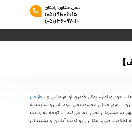
تلفـن مشاوره رایـگان
(051)
91006015
(051)
36097010
لف】
خودرو، لوازم یدکی خودرو، لوازم جانبی و...
طراحی
ین و... امری حیاتی محسوب می شود. این وبسایت به
ر به مشتریان فعلی ایفا می‌کند. با توجه به رقابت
اطلاعات فنی، امکان رزرو نوبت آنلاین و پشتیبانی